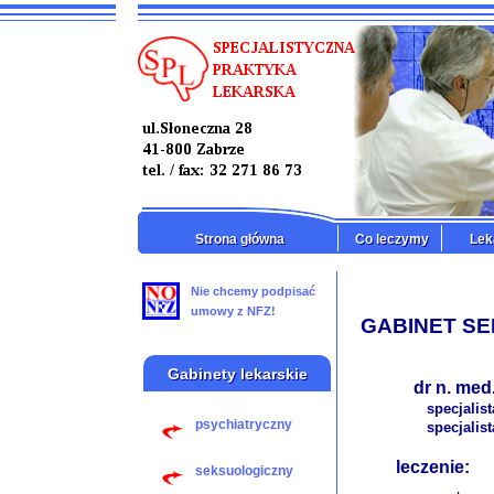
Strona główna
Co leczymy
Lek
Nie chcemy podpisać
umowy z NFZ!
GABINET S
Gabinety lekarskie
dr n. med
specjalist
psychiatryczny
specjalis
leczenie:
seksuologiczny